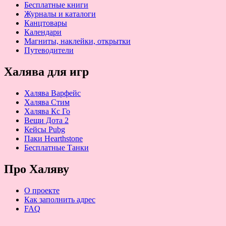
Бесплатные книги
Журналы и каталоги
Канцтовары
Календари
Магниты, наклейки, открытки
Путеводители
Халява для игр
Халява Варфейс
Халява Стим
Халява Кс Го
Вещи Дота 2
Кейсы Pubg
Паки Hearthstone
Бесплатные Танки
Про Халяву
О проекте
Как заполнить адрес
FAQ