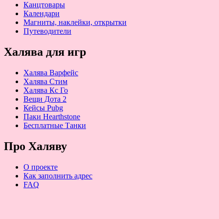
Канцтовары
Календари
Магниты, наклейки, открытки
Путеводители
Халява для игр
Халява Варфейс
Халява Стим
Халява Кс Го
Вещи Дота 2
Кейсы Pubg
Паки Hearthstone
Бесплатные Танки
Про Халяву
О проекте
Как заполнить адрес
FAQ