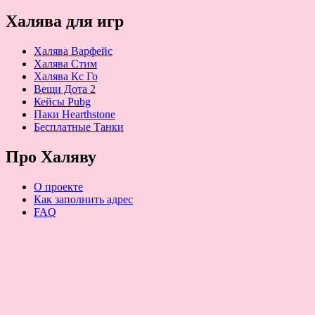
Халява для игр
Халява Варфейс
Халява Стим
Халява Кс Го
Вещи Дота 2
Кейсы Pubg
Паки Hearthstone
Бесплатные Танки
Про Халяву
О проекте
Как заполнить адрес
FAQ