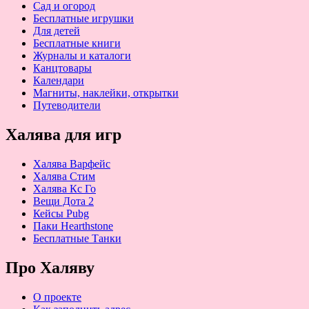
Сад и огород
Бесплатные игрушки
Для детей
Бесплатные книги
Журналы и каталоги
Канцтовары
Календари
Магниты, наклейки, открытки
Путеводители
Халява для игр
Халява Варфейс
Халява Стим
Халява Кс Го
Вещи Дота 2
Кейсы Pubg
Паки Hearthstone
Бесплатные Танки
Про Халяву
О проекте