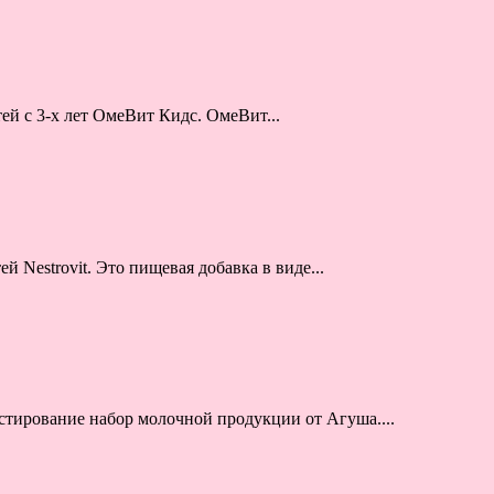
ей с 3-х лет ОмеВит Кидс. ОмеВит...
й Nestrovit. Это пищевая добавка в виде...
стирование набор молочной продукции от Агуша....