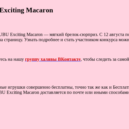
xciting Macaron
BU Exciting Macaron — мягкий брелок-сюрприз. С 12 августа по
 на страницу. Узнать подробнее и стать участником конкурса мо
тесь на нашу
группу халявы ВКонтакте
, чтобы следить за сам
тные игрушки совершенно бесплатны, точно так же как и Беспл
xciting Macaron доставляется по почте или иными способами бе