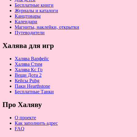
Бесплатные книги
Журналы и каталоги
Канцтовары
Календари
Магниты, наклейки, открытки
Путеводители
Халява для игр
Халява Варфейс
Халява Стим
Халява Кс Го
Вещи Дота 2
Кейсы Pubg
Паки Hearthstone
Бесплатные Танки
Про Халяву
О проекте
Как заполнить адрес
FAQ