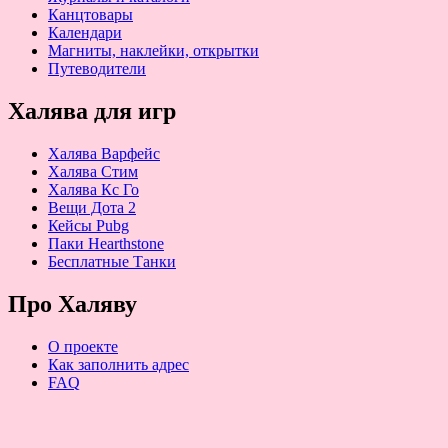
Канцтовары
Календари
Магниты, наклейки, открытки
Путеводители
Халява для игр
Халява Варфейс
Халява Стим
Халява Кс Го
Вещи Дота 2
Кейсы Pubg
Паки Hearthstone
Бесплатные Танки
Про Халяву
О проекте
Как заполнить адрес
FAQ