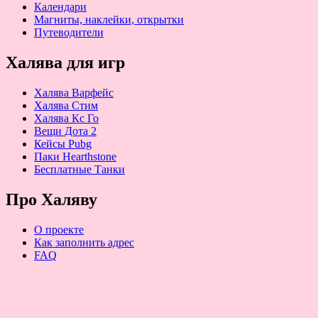
Календари
Магниты, наклейки, открытки
Путеводители
Халява для игр
Халява Варфейс
Халява Стим
Халява Кс Го
Вещи Дота 2
Кейсы Pubg
Паки Hearthstone
Бесплатные Танки
Про Халяву
О проекте
Как заполнить адрес
FAQ