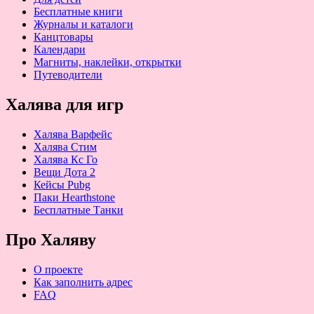
Бесплатные книги
Журналы и каталоги
Канцтовары
Календари
Магниты, наклейки, открытки
Путеводители
Халява для игр
Халява Варфейс
Халява Стим
Халява Кс Го
Вещи Дота 2
Кейсы Pubg
Паки Hearthstone
Бесплатные Танки
Про Халяву
О проекте
Как заполнить адрес
FAQ