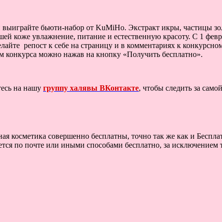
 выиграйте бьюти-набор от KuMiHo. Экстракт икры, частицы зо
ей коже увлажнение, питание и естественную красоту. С 1 февр
елайте репост к себе на страницу и в комментариях к конкурсно
ом конкурса можно нажав на кнопку «Получить бесплатно».
тесь на нашу
группу халявы ВКонтакте
, чтобы следить за сам
тная косметика совершенно бесплатны, точно так же как и Бесп
ся по почте или иными способами бесплатно, за исключением те