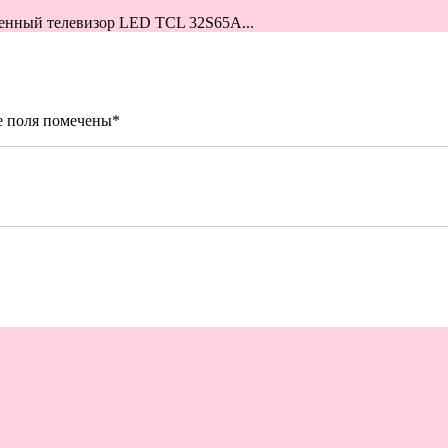
менный телевизор LED TCL 32S65A...
е поля помечены
*