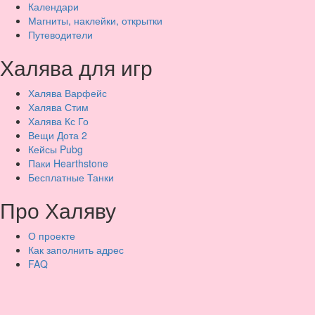
Календари
Магниты, наклейки, открытки
Путеводители
Халява для игр
Халява Варфейс
Халява Стим
Халява Кс Го
Вещи Дота 2
Кейсы Pubg
Паки Hearthstone
Бесплатные Танки
Про Халяву
О проекте
Как заполнить адрес
FAQ