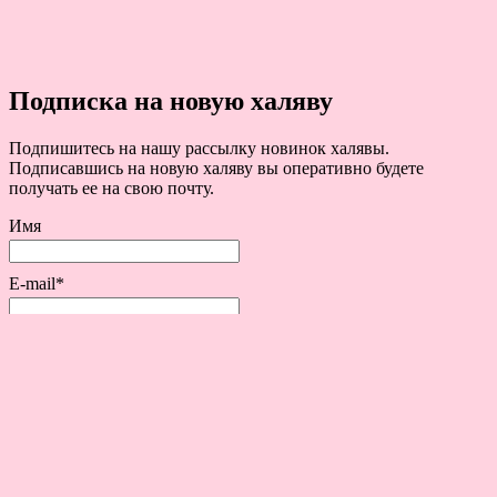
Подписка на новую халяву
Подпишитесь на нашу рассылку новинок халявы.
Подписавшись на новую халяву вы оперативно будете
получать ее на свою почту.
Имя
E-mail*
Copyright © 2016-2023.LookUp.
LookUp.ru
- сайт халявы. Бесплатные вещи по почте, купоны, акции и скидки.