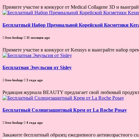
Примите участие в конкурсе от Medical Collagene 3D и выиграйт
Бесплатный Набор Премиальной Корейской Косметики Kera
free-lookup
11 месяцев ago
Примите участие в конкурсе от Kerasys и выиграйте набор прем
Бесплатная Эмульсия от Sisley
free-lookup
3 года ago
Редакция журнала BEAUTY предлагает свой любимый продукт Emul
Бесплатный Солнцезащитный Крем от La Roche Posay
free-lookup
4 года ago
Закажите бесплатный образец ежедневного антивозрастного солн