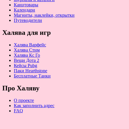
Канцтовары
Календари
Магниты, наклейки, открытки
Путеводители
Халява для игр
Халява Варфейс
Халява Стим
Халява Кс Го
Вещи Дота 2
Кейсы Pubg
Паки Hearthstone
Бесплатные Танки
Про Халяву
О проекте
Как заполнить адрес
FAQ