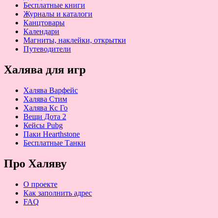
Бесплатные книги
Журналы и каталоги
Канцтовары
Календари
Магниты, наклейки, открытки
Путеводители
Халява для игр
Халява Варфейс
Халява Стим
Халява Кс Го
Вещи Дота 2
Кейсы Pubg
Паки Hearthstone
Бесплатные Танки
Про Халяву
О проекте
Как заполнить адрес
FAQ